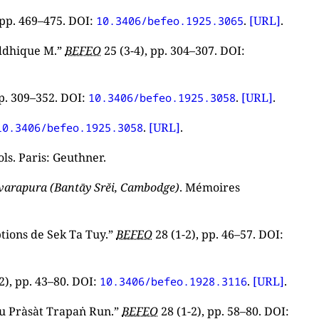
pp. 469–475. DOI:
.
[URL]
.
10.3406/befeo.1925.3065
ouddhique M.”
BEFEO
25 (3-4), pp. 304–307. DOI:
pp. 309–352. DOI:
.
[URL]
.
10.3406/befeo.1925.3058
.
[URL]
.
10.3406/befeo.1925.3058
vols. Paris: Geuthner.
çvarapura (Bantāy Srĕi, Cambodge)
. Mémoires
ptions de Sek Ta Tuy.”
BEFEO
28 (1-2), pp. 46–57. DOI:
2), pp. 43–80. DOI:
.
[URL]
.
10.3406/befeo.1928.3116
 du Pràsàt Trapaṅ Run.”
BEFEO
28 (1-2), pp. 58–80. DOI: