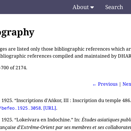
About
Search
ography
ges are listed only those bibliographic references which ar
bibliographic references compiled and maintained by DHA
–700 of 2174.
← Previous
|
Nex
. 1925. “Inscriptions d'Aṅkor, III : Inscription du temple 486
.
[URL]
.
/befeo.1925.3058
. 1925. “Lokeśvara en Indochine.” In:
Études asiatiques publ
rançaise d'Extrême-Orient par ses membres et ses collaborate