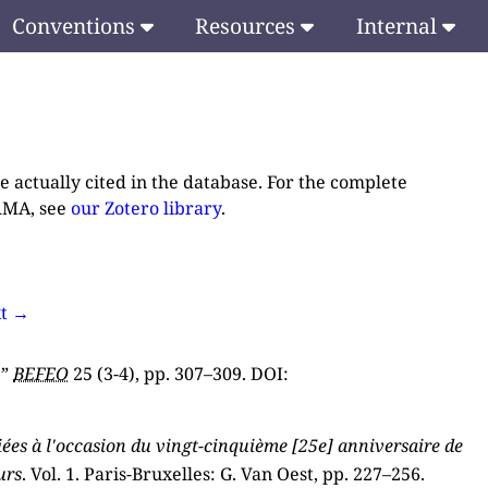
Conventions
Resources
Internal
e actually cited in the database. For the complete
RMA, see
our Zotero library
.
t →
.”
BEFEO
25 (3-4), pp. 307–309. DOI:
iées à l'occasion du vingt-cinquième [25e] anniversaire de
urs
. Vol. 1. Paris-Bruxelles: G. Van Oest, pp. 227–256.