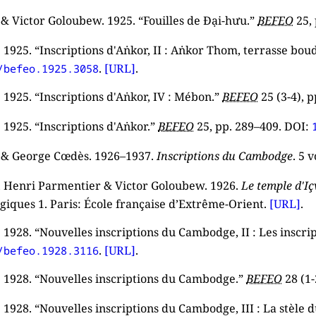
s & Victor Goloubew. 1925. “Fouilles de Đại-hưu.”
BEFEO
25, 
s. 1925. “Inscriptions d'Aṅkor, II : Aṅkor Thom, terrasse b
.
[URL]
.
/befeo.1925.3058
. 1925. “Inscriptions d'Aṅkor, IV : Mébon.”
BEFEO
25 (3-4), 
. 1925. “Inscriptions d'Aṅkor.”
BEFEO
25, pp. 289–409. DOI:
s & George Cœdès. 1926–1937.
Inscriptions du Cambodge
. 5 
s, Henri Parmentier & Victor Goloubew. 1926.
Le temple d'I
giques 1. Paris: École française d’Extrême-Orient.
[URL]
.
. 1928. “Nouvelles inscriptions du Cambodge, II : Les inscri
.
[URL]
.
/befeo.1928.3116
s. 1928. “Nouvelles inscriptions du Cambodge.”
BEFEO
28 (1-
. 1928. “Nouvelles inscriptions du Cambodge, III : La stèle